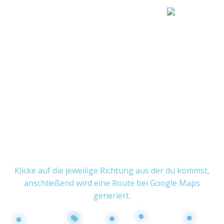
ANFAHRT
Am Hellweg Baumarkt in Rodewisch, in Richtung »Alte
Treuener Straße« (Randsiedling) fahren, dort fahren
Sie über die Bahngleise, die zweite Einfahrt links ab
und dann der Beschilderung nach.
Anschrift:
Verlängerte Steinbruchstraße 29
08228 Rodewisch
Klicke auf die jeweilige Richtung aus der du kommst,
anschließend wird eine Route bei Google Maps
generiert.